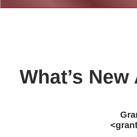
What’s New 
Gra
<gran