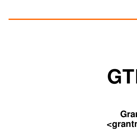
GT
Gra
<gran